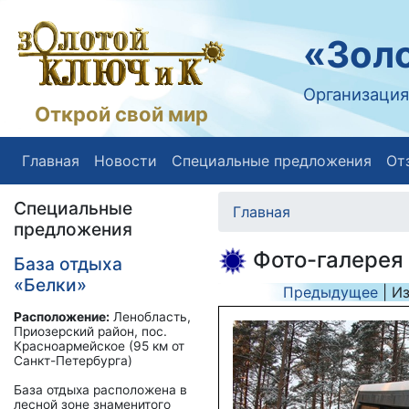
«Золо
Организация
Открой свой мир
Главная
Новости
Специальные предложения
От
Специальные
Главная
предложения
Фото-галерея
База отдыха
«Белки»
Предыдущее
| И
Расположение:
Ленобласть,
Приозерский район, пос.
Красноармейское (95 км от
Санкт-Петербурга)
База отдыха расположена в
лесной зоне знаменитого