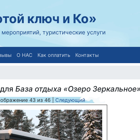
той ключ и Ко»
 мероприятий, туристические услуги
зывы
О НАС
Как оплатить
Контакты
 для
База отдыха «Озеро Зеркальное
зображение
43
из
46
|
Следующий