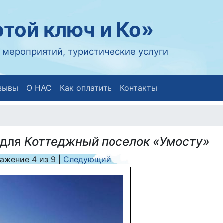
той ключ и Ко»
 мероприятий, туристические услуги
зывы
О НАС
Как оплатить
Контакты
 для
Коттеджный поселок «Умосту»
ражение
4
из
9
|
Следующий