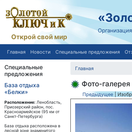
«Золо
Организация
Открой свой мир
Главная
Новости
Специальные предложения
От
Специальные
Главная
предложения
Фото-галерея
База отдыха
«Белки»
Предыдущее
| Изоб
Расположение:
Ленобласть,
Приозерский район, пос.
Красноармейское (95 км от
Санкт-Петербурга)
База отдыха расположена в
лесной зоне знаменитого