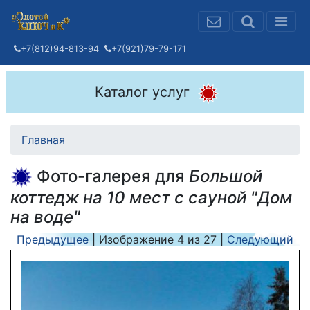
+7(812)94-813-94
+7(921)79-79-171
Каталог услуг
Главная
Фото-галерея для
Большой
коттедж на 10 мест с сауной "Дом
на воде"
Предыдущее
| Изображение
4
из
27
|
Следующий