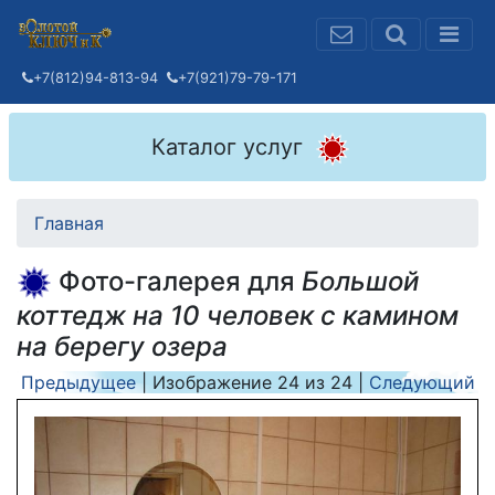
+7(812)94-813-94
+7(921)79-79-171
Каталог услуг
Главная
Фото-галерея для
Большой
коттедж на 10 человек с камином
на берегу озера
Предыдущее
| Изображение
24
из
24
|
Следующий