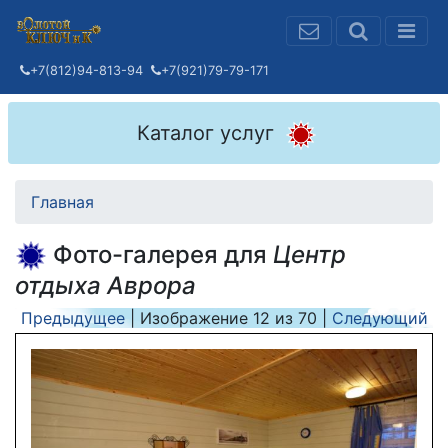
+7(812)94-813-94
+7(921)79-79-171
Каталог услуг
Главная
Фото-галерея для
Центр
отдыха Аврора
Предыдущее
| Изображение
12
из
70
|
Следующий