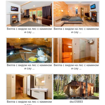
Вилла с видом на лес с камином
Вилла с видом на лес с камином
и сау ...
и сау ...
Вилла с видом на лес с камином
Вилла с видом на лес с камином
и сау ...
и сау ...
Вилла с видом на лес с камином
dsc05693
и сау ...