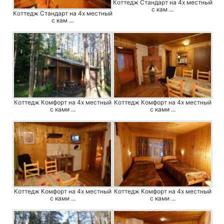
Коттедж Стандарт на 4х местный
с кам ...
Коттедж Стандарт на 4х местный
с кам ...
Коттедж Комфорт на 4х местный
Коттедж Комфорт на 4х местный
с ками ...
с ками ...
Коттедж Комфорт на 4х местный
Коттедж Комфорт на 4х местный
с ками ...
с ками ...