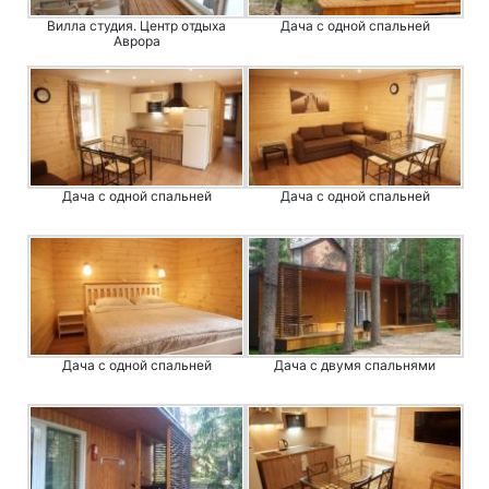
Вилла студия. Центр отдыха
Дача с одной спальней
Аврора
Дача с одной спальней
Дача с одной спальней
Дача с одной спальней
Дача с двумя спальнями