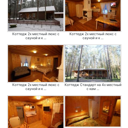
Коттедж 2х местный люкс с
Коттедж 2х местный люкс с
сауной и к ...
сауной и к ...
Коттедж 2х местный люкс с
Коттедж Стандарт на 4х местный
сауной и к ...
с кам ...