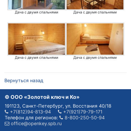
Дача с двумя спальнями
Дача с двумя спальнями
Дача с двумя спальнями
Дача с двумя спальнями
Вернуться назад
© OOO «Золотой ключ и Ко»
191123, Санкт-Петербург, ул. Восстания 40/18
+7(812)94-813-94
+7(921)79-79-171
Телефон для регионов:
8-800-250-50-94
office@openkey.spb.ru