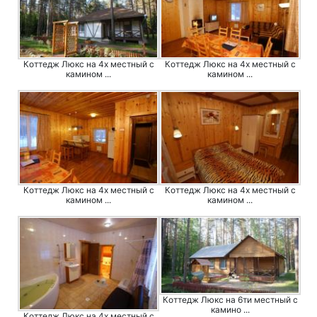
Коттедж Люкс на 4х местный с
Коттедж Люкс на 4х местный с
камином ...
камином ...
Коттедж Люкс на 4х местный с
Коттедж Люкс на 4х местный с
камином ...
камином ...
Коттедж Люкс на 6ти местный с
камино ...
Коттедж Люкс на 4х местный с