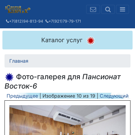
+7(812)94-813-94
+7(921)79-79-171
Каталог услуг
Главная
Фото-галерея для
Пансионат
Восток-6
Предыдущее
| Изображение
10
из
19
|
Следующий