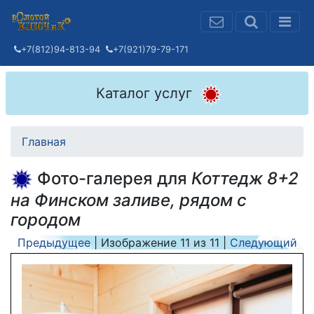
+7(812)94-813-94
+7(921)79-79-171
Каталог услуг
Главная
Фото-галерея для
Коттедж 8+2
на Финском заливе, рядом с
городом
Предыдущее
| Изображение
11
из
11
|
Следующий