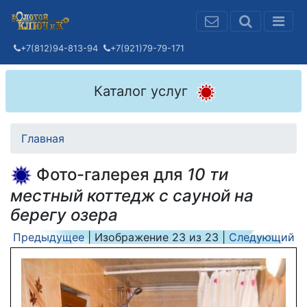
+7(812)94-813-94
+7(921)79-79-171
Каталог услуг
Главная
Фото-галерея для
10 ти
местный коттедж с сауной на
берегу озера
Предыдущее
| Изображение
23
из
23
|
Следующий