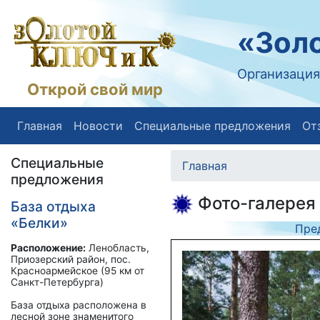
«Золо
Организация
Открой свой мир
Главная
Новости
Специальные предложения
От
Специальные
Главная
предложения
Фото-галерея
База отдыха
«Белки»
Пре
Расположение:
Ленобласть,
Приозерский район, пос.
Красноармейское (95 км от
Санкт-Петербурга)
База отдыха расположена в
лесной зоне знаменитого