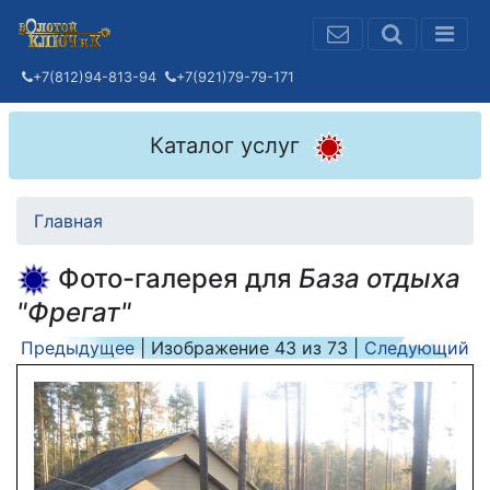
+7(812)94-813-94
+7(921)79-79-171
Каталог услуг
Главная
Фото-галерея для
База отдыха
"Фрегат"
Предыдущее
| Изображение
43
из
73
|
Следующий