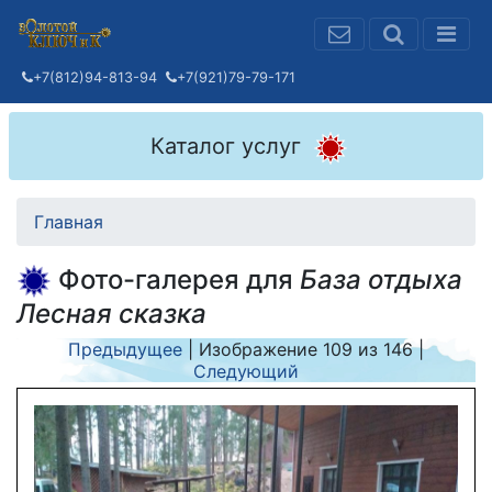
+7(812)94-813-94
+7(921)79-79-171
Каталог услуг
Главная
Фото-галерея для
База отдыха
Лесная сказка
Предыдущее
| Изображение
109
из
146
|
Следующий