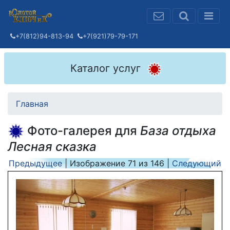
+7(812)94-813-94
+7(921)79-79-171
Каталог услуг
Главная
Фото-галерея для
База отдыха
Лесная сказка
Предыдущее
| Изображение
71
из
146
|
Следующий