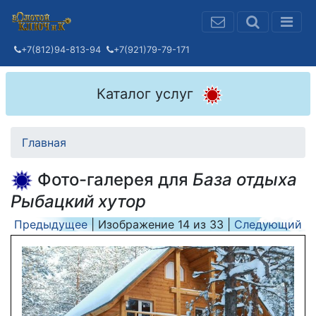
+7(812)94-813-94
+7(921)79-79-171
Каталог услуг
Главная
Фото-галерея для
База отдыха
Рыбацкий хутор
Предыдущее
| Изображение
14
из
33
|
Следующий