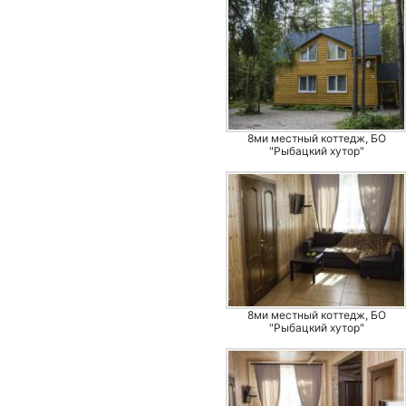
8ми местный коттедж, БО
"Рыбацкий хутор"
8ми местный коттедж, БО
"Рыбацкий хутор"