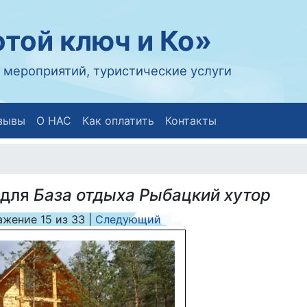
той ключ и Ко»
 мероприятий, туристические услуги
зывы
О НАС
Как оплатить
Контакты
 для
База отдыха Рыбацкий хутор
ажение
15
из
33
|
Следующий