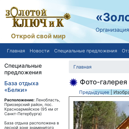
«Золо
Организация
Открой свой мир
Главная
Новости
Специальные предложения
От
Специальные
Главная
предложения
Фото-галерея
База отдыха
«Белки»
Предыдущее
| Изобр
Расположение:
Ленобласть,
Приозерский район, пос.
Красноармейское (95 км от
Санкт-Петербурга)
База отдыха расположена в
лесной зоне знаменитого