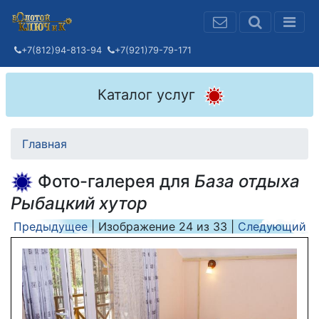
+7(812)94-813-94
+7(921)79-79-171
Каталог услуг
Главная
Фото-галерея для
База отдыха
Рыбацкий хутор
Предыдущее
| Изображение
24
из
33
|
Следующий