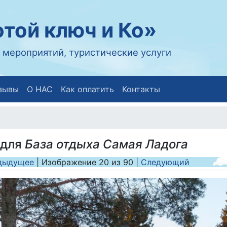
той ключ и Ко»
 мероприятий, туристические услуги
зывы
О НАС
Как оплатить
Контакты
 для
База отдыха Самая Ладога
дыдущее
| Изображение
20
из
90
|
Следующий