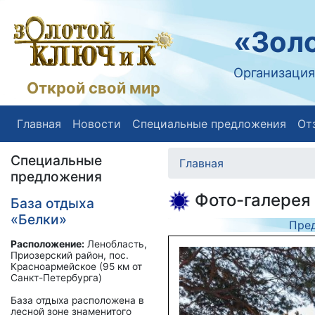
«Золо
Организация
Открой свой мир
Главная
Новости
Специальные предложения
От
Специальные
Главная
предложения
Фото-галерея
База отдыха
«Белки»
Пре
Расположение:
Ленобласть,
Приозерский район, пос.
Красноармейское (95 км от
Санкт-Петербурга)
База отдыха расположена в
лесной зоне знаменитого