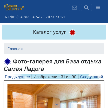
+7(812)94-813-94
+7(921)79-79-171
Каталог услуг
Главная
Фото-галерея для
База отдыха
Самая Ладога
Предыдущее
| Изображение
31
из
90
|
Следующий