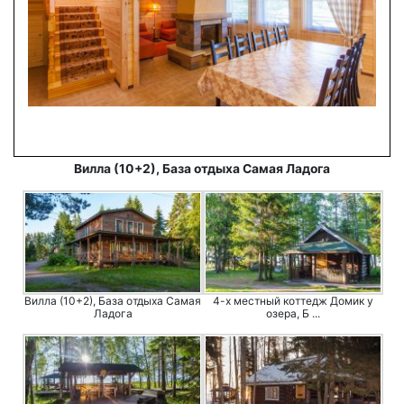
Вилла (10+2), База отдыха Самая Ладога
Вилла (10+2), База отдыха Самая
4-х местный коттедж Домик у
Ладога
озера, Б ...