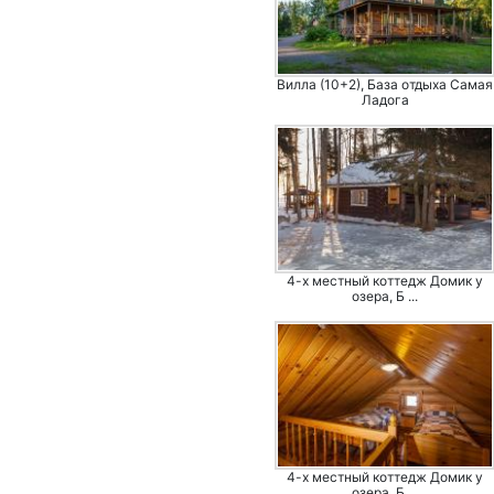
Вилла (10+2), База отдыха Самая
Ладога
4-х местный коттедж Домик у
озера, Б ...
4-х местный коттедж Домик у
озера, Б ...