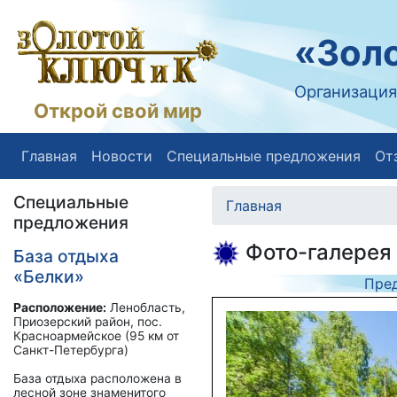
«Золо
Организация
Открой свой мир
Главная
Новости
Специальные предложения
От
Специальные
Главная
предложения
Фото-галерея
База отдыха
«Белки»
Пре
Расположение:
Ленобласть,
Приозерский район, пос.
Красноармейское (95 км от
Санкт-Петербурга)
База отдыха расположена в
лесной зоне знаменитого