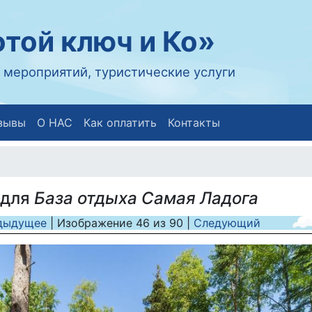
той ключ и Ко»
 мероприятий, туристические услуги
зывы
О НАС
Как оплатить
Контакты
 для
База отдыха Самая Ладога
дыдущее
| Изображение
46
из
90
|
Следующий